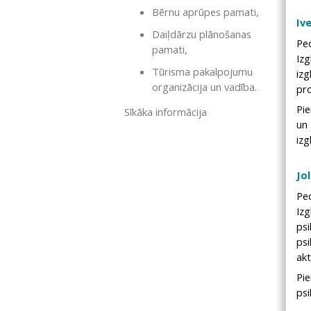
Bērnu aprūpes pamati,
Iv
Daiļdārzu plānošanas
Pe
pamati,
Izg
Tūrisma pakalpojumu
iz
organizācija un vadība.
pro
Pie
Sīkāka informācija
un
izg
Jo
Pe
Iz
ps
ps
ak
Pi
psi