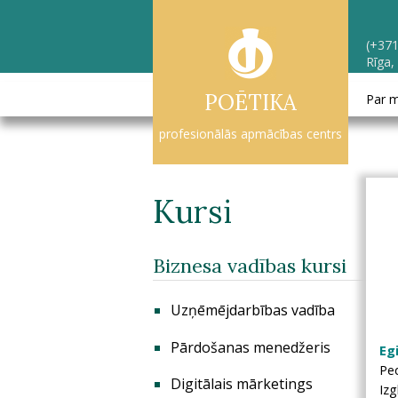
(+371
Rīga,
POĒTIKA
Par 
profesionālās apmācības centrs
Kursi
Biznesa vadības kursi
Uzņēmējdarbības vadība
Pārdošanas menedžeris
Eg
Pe
Digitālais mārketings
Izg