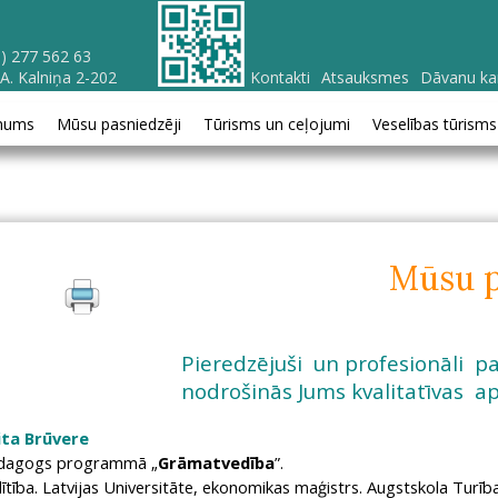
) 277 562 63
 A. Kalniņa 2-202
Kontakti
Atsauksmes
Dāvanu ka
mums
Mūsu pasniedzēji
Tūrisms un ceļojumi
Veselības tūrisms
Mūsu p
Pieredzējuši un profesionāli pa
nodrošinās Jums kvalitatīvas 
ita Brūvere
dagogs programmā „
Grāmatvedība
”.
lītība. Latvijas Universitāte, ekonomikas maģistrs. Augstskola Turība