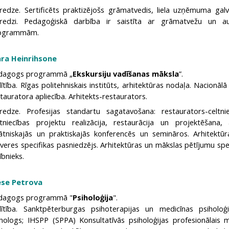
eredze. Sertificēts praktizējošs grāmatvedis, liela uzņēmuma ga
eredzi. Pedagoģiskā darbība ir saistīta ar grāmatvežu un aud
ogrammām.
āra Heinrihsone
dagogs programmā „
Ekskursiju vadīšanas māksla
”.
lītība. Rīgas politehniskais institūts, arhitektūras nodaļa. Nacion
tauratora apliecība. Arhitekts-restaurators.
eredze. Profesijas standartu sagatavošana: restaurators-celtni
ltniecības projektu realizācija, restaurācija un projektēšana,
nātniskajās un praktiskajās konferencēs un semināros. Arhitektūr
veres specifikas pasniedzējs. Arhitektūras un mākslas pētījumu spec
ībnieks.
ese Petrova
dagogs programmā "
Psiholoģija
".
lītība. Sanktpēterburgas psihoterapijas un medicīnas psiholoģijas
ihologs; IHSPP (SPPA) Konsultatīvās psiholoģijas profesionālais