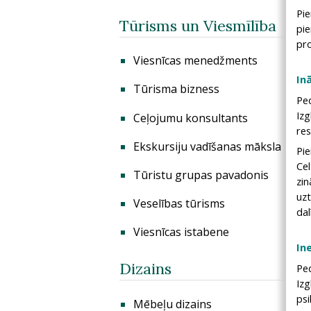
Pi
Tūrisms un Viesmīlība
pi
pr
Viesnīcas menedžments
In
Tūrisma bizness
Pe
Izg
Сeļojumu konsultants
res
Ekskursiju vadīšanas māksla
Pi
Ce
Tūristu grupas pavadonis
zi
uzt
Veselības tūrisms
dal
Viesnīcas istabene
In
Dizains
Pe
Izg
ps
Mēbeļu dizains