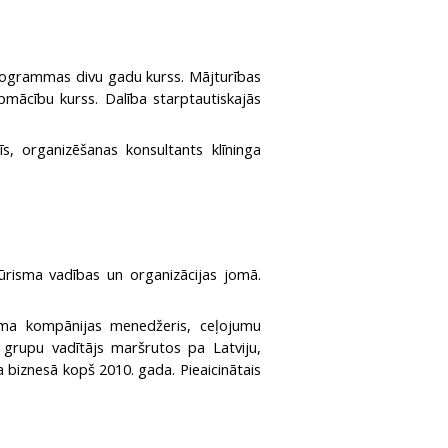
 programmas divu gadu kurss. Mājturības
apmācību kurss. Dalība starptautiskajās
s, organizēšanas konsultants klīninga
ūrisma vadības un organizācijas jomā.
sma kompānijas menedžeris, ceļojumu
 grupu vadītājs maršrutos pa Latviju,
a biznesā kopš 2010. gada. Pieaicinātais