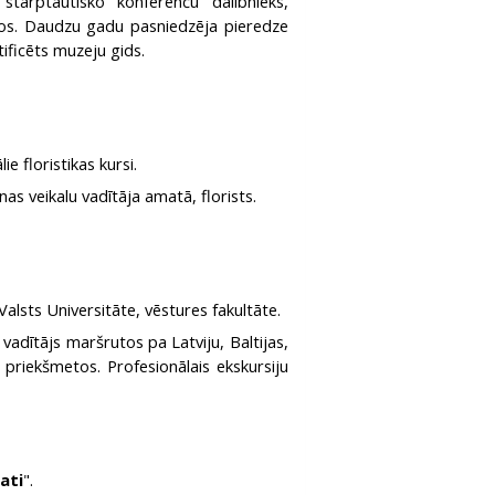
starptautisko konferenču dalībnieks,
umos. Daudzu gadu pasniedzēja pieredze
tificēts muzeju gids.
e floristikas kursi.
as veikalu vadītāja amatā, florists.
Valsts Universitāte, vēstures fakultāte.
vadītājs maršrutos pa Latviju, Baltijas,
s priekšmetos. Profesionālais ekskursiju
ati
".