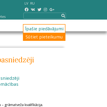
LV
RU
rtes
Īpašie piedāvājumi
Sūtiet pieteikumu
asniedzēji
sniedzēji
apmācības
 – grāmatveža kvalifikācija.