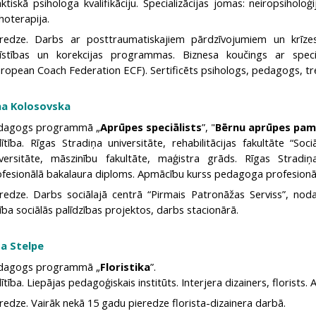
ktiskā psihologa kvalifikāciju. Specializācijas jomas: neiropsiholoģ
hoterapija.
eredze. Darbs ar posttraumatiskajiem pārdzīvojumiem un krīze
tīstības un korekcijas programmas. Biznesa koučings ar spec
ropean Coach Federation ECF). Sertificēts psihologs, pedagogs, tre
na Kolosovska
dagogs programmā „
Aprūpes speciālists
”, "
Bērnu aprūpes pam
lītība. Rīgas Stradiņa universitāte, rehabilitācijas fakultāte “Soc
iversitāte, māszinību fakultāte, maģistra grāds. Rīgas Stradiņa
ofesionālā bakalaura diploms. Apmācību kurss pedagoga profesio
redze. Darbs sociālajā centrā “Pirmais Patronāžas Serviss”, nodaļa
ība sociālās palīdzības projektos, darbs stacionārā.
ta Stelpe
dagogs programmā „
Floristika
”.
lītība. Liepājas pedagoģiskais institūts. Interjera dizainers, florists.
redze. Vairāk nekā 15 gadu pieredze florista-dizainera darbā.