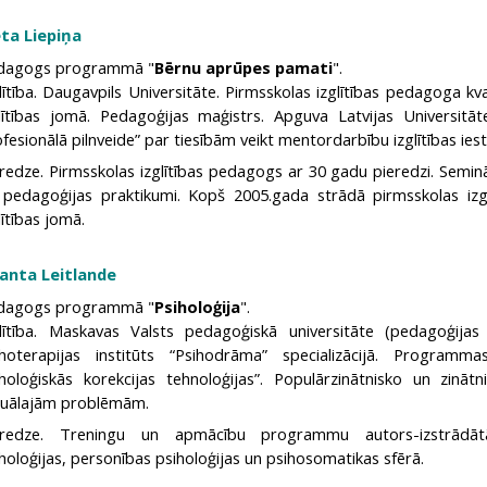
eta Liepiņa
dagogs programmā "
Bērnu aprūpes pamati
".
lītība. Daugavpils Universitāte. Pirmsskolas izglītības pedagoga kva
glītības jomā. Pedagoģijas maģistrs. Apguva Latvijas Universi
fesionālā pilnveide” par tiesībām veikt mentordarbību izglītības ies
redze. Pirmsskolas izglītības pedagogs ar 30 gadu pieredzi. Seminā
 pedagoģijas praktikumi. Kopš 2005.gada strādā pirmsskolas izglī
lītības jomā.
lanta Leitlande
dagogs programmā "
Psiholoģija
".
glītība. Maskavas Valsts pedagoģiskā universitāte (pedagoģijas
ihoterapijas institūts “Psihodrāma” specializācijā. Programm
iholoģiskās korekcijas tehnoloģijas”. Populārzinātnisko un zinā
tuālajām problēmām.
eredze. Treningu un apmācību programmu autors-izstrādātājs
holoģijas, personības psiholoģijas un psihosomatikas sfērā.