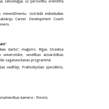
ija; seksoloģija; uz personību orientēta
s menedžmentu. Izstrādā individuālas
ializāciju Career Development Coach
neris.
ati
".
iālais darbs”, maģistrs. Rīgas Stradiņa
 universitāte, veselības aizsardzības
nālās sagatavošanas programmā.
s vadītājs. Praktizējošais speciālists,
 Amatniecības kamera - florists.