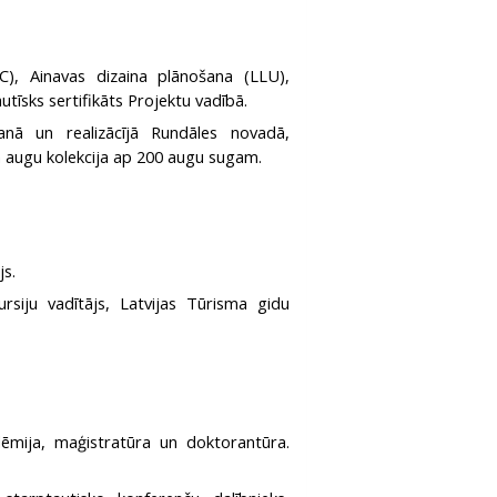
KC), Ainavas dizaina plānošana (LLU),
tīsks sertifikāts Projektu vadībā.
šanā un realizācījā Rundāles novadā,
a augu kolekcija ap 200 augu sugam.
js.
rsiju vadītājs, Latvijas Tūrisma gidu
adēmija, maģistratūra un doktorantūra.