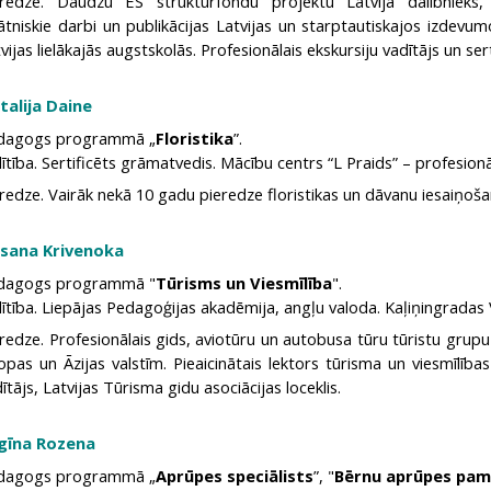
eredze. Daudzu ES struktūrfondu projektu Latvijā dalībnieks, 
ātniskie darbi un publikācijas Latvijas un starptautiskajos izdev
vijas lielākajās augstskolās. Profesionālais ekskursiju vadītājs un ser
talija Dainе
dagogs programmā „
Floristika
”.
lītība. Sertificēts grāmatvedis. Mācību centrs “L Praids” – profesionāli
redze. Vairāk nekā 10 gadu pieredze floristikas un dāvanu iesaiņošan
sana Krivenoka
dagogs programmā "
Tūrisms un Viesmīlība
".
lītība. Liepājas Pedagoģijas akadēmija, angļu valoda. Kaļiņingradas 
redze. Profesionālais gids, aviotūru un autobusa tūru tūristu grupu 
opas un Āzijas valstīm. Pieaicinātais lektors tūrisma un viesmīlība
ītājs, Latvijas Tūrisma gidu asociācijas loceklis.
gīna Rozena
dagogs programmā „
Aprūpes speciālists
”, "
Bērnu aprūpes pam