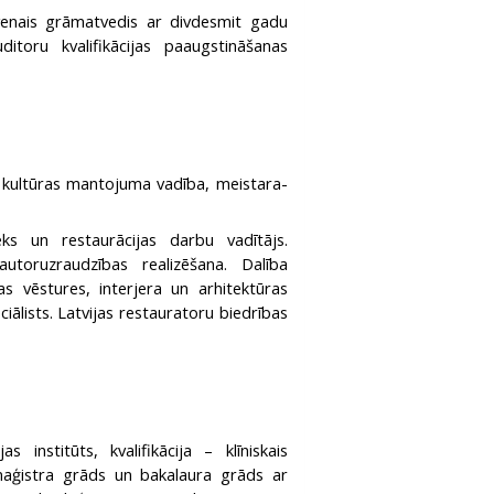
lvenais grāmatvedis ar divdesmit gadu
itoru kvalifikācijas paaugstināšanas
ālā kultūras mantojuma vadība, meistara-
eks un restaurācijas darbu vadītājs.
 autoruzraudzības realizēšana. Dalība
as vēstures, interjera un arhitektūras
iālists. Latvijas restauratoru biedrības
 institūts, kvalifikācija – klīniskais
 maģistra grāds un bakalaura grāds ar