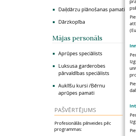
pra
psi
Daiļdārzu plānošanas pamati
Pi
Dārzkopība
at
(Eu
Mājas personāls
In
Aprūpes speciālists
Pe
Izg
Luksusa garderobes
un
pārvaldības speciālists
pr
Pie
Auklīšu kursi /Bērnu
dal
aprūpes pamati
In
PAŠVĒRTĒJUMS
Pe
Izg
Profesionālās pilnveides pēc
programmas:
Pie