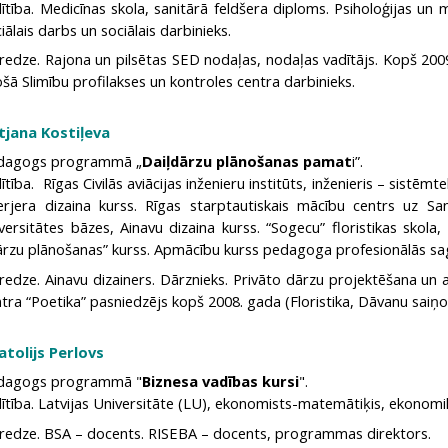
lītība. Medicīnas skola, sanitārā feldšera diploms. Psiholoģijas un
iālais darbs un sociālais darbinieks.
redze. Rajona un pilsētas SED nodaļas, nodaļas vadītājs. Kopš 2009
šā Slimību profilakses un kontroles centra darbinieks.
tjana Kostiļeva
dagogs programmā „
Daiļdārzu plānošanas pamat
i”.
lītība. Rīgas Civilās aviācijas inženieru institūts, inženieris – sistēmte
terjera dizaina kurss. Rīgas starptautiskais mācību centrs uz Sa
versitātes bāzes, Ainavu dizaina kurss. “Sogecu” floristikas skola,
ārzu plānošanas” kurss. Apmācību kurss pedagoga profesionālās 
redze. Ainavu dizainers. Dārznieks. Privāto dārzu projektēšana un 
tra “Poetika” pasniedzējs kopš 2008. gada (Floristika, Dāvanu saiņo
atolijs Perlovs
dagogs programmā "
Biznesa vadības kursi
".
lītība. Latvijas Universitāte (LU), ekonomists-matemātiķis, ekonom
eredze. BSA – docents. RISEBA – docents, programmas direktors.