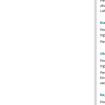
Pi
zin
Lat
Na
Pe
Izg
Pie
Ok
Pe
Izg
Pie
Eir
vad
Re
Pe