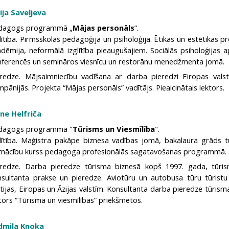
ija Saveļjeva
dagogs programmā „
Mājas personāls
”.
lītība. Pirmsskolas pedagoģija un psiholoģija. Ētikas un estētikas
dēmija, neformālā izglītība pieaugušajiem. Sociālās psiholoģijas 
nferencēs un semināros viesnīcu un restorānu menedžmenta jomā.
eredze. Mājsaimniecību vadīšana ar darba pieredzi Eiropas valstī
pānijās. Projekta “Mājas personāls” vadītājs. Pieaicinātais lektors.
ene Helfriča
dagogs programmā "
Tūrisms un Viesmīlība
".
glītība. Maģistra pakāpe biznesa vadības jomā, bakalaura grāds t
mācību kurss pedagoga profesionālās sagatavošanas programmā.
eredze. Darba pieredze tūrisma biznesā kopš 1997. gada, tūri
nsultanta prakse un pieredze. Aviotūru un autobusa tūru tūristu
tijas, Eiropas un Āzijas valstīm. Konsultanta darba pieredze tūrism
tors “Tūrisma un viesmīlības” priekšmetos.
dmila Knoka