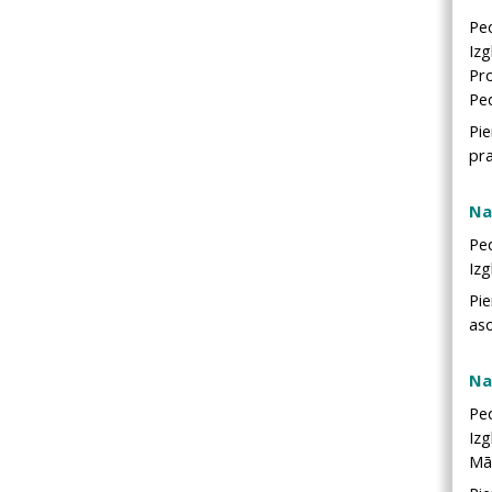
Pe
Izg
Pr
Ped
Pi
pra
Na
Pe
Izg
Pi
aso
Na
Pe
Izg
Māk