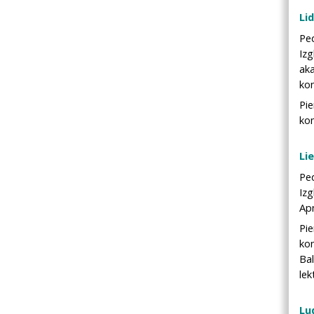
Lid
Pe
Izg
aka
ko
Pi
kom
Li
Pe
Iz
Ap
Pi
ko
Bal
lek
Lu