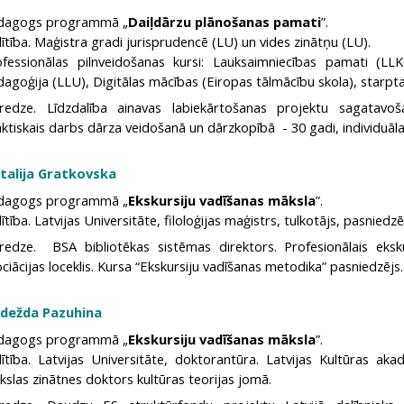
dagogs programmā „
Daiļdārzu plānošanas pamati
”.
lītība. Maģistra gradi jurisprudencē (LU) un vides zinātņu (LU).
ofessionālas pilnveidošanas kursi: Lauksaimniecības pamati (LL
agoģija (LLU), Digitālas mācības (Eiropas tālmācību skola), starptau
eredze. Līdzdalība ainavas labiekārtošanas projektu sagatavo
ktiskais darbs dārza veidošanā un dārzkopībā - 30 gadi, individuāl
talija Gratkovska
dagogs programmā „
Ekskursiju vadīšanas māksla
”.
lītība. Latvijas Universitāte, filoloģijas maģistrs, tulkotājs, pasniedzē
eredze. BSA bibliotēkas sistēmas direktors. Profesionālais eksku
ciācijas loceklis. Kursa “Ekskursiju vadīšanas metodika” pasniedzējs.
dežda Pazuhina
dagogs programmā „
Ekskursiju vadīšanas māksla
”.
lītība. Latvijas Universitāte, doktorantūra. Latvijas Kultūras ak
slas zinātnes doktors kultūras teorijas jomā.