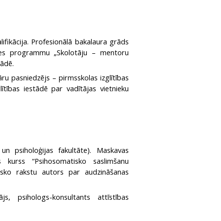
lifikācija. Profesionālā bakalaura grāds
tātes programmu „Skolotāju – mentoru
tādē.
ru pasniedzējs – pirmsskolas izglītības
tības iestādē par vadītājas vietnieku
 un psiholoģijas fakultāte). Maskavas
as kurss “Psihosomatisko saslimšanu
tnisko rakstu autors par audzināšanas
, psihologs-konsultants attīstības