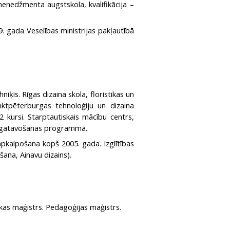
 menedžmenta augstskola, kvalifikācija –
. gada Veselības ministrijas pakļautībā
hniķis. Rīgas dizaina skola, floristikas un
nktpēterburgas tehnoloģiju un dizaina
 2 kursi. Starptautiskais mācību centrs,
sagatavošanas programmā.
apkalpošana kopš 2005. gada. Izglītības
šana, Ainavu dizains).
ikas maģistrs. Pedagoģijas maģistrs.