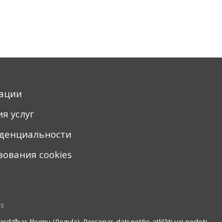
ации
я услуг
денциальности
ования cookies
ns
ardzības likumu (Regula). Personas dati netiks atklāti vai nodoti