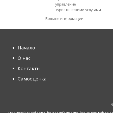
управление
туристическими услугами.
Больше информации
Начало
О нас
Контакты
Самооценка
SIA "Poētika" apliecina, ka visa informācija, kas mums tiek snie