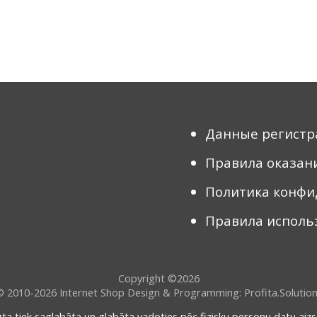
Данные регистр
Правила оказани
Политика конфи
Правила использ
Copyright ©2026
© 2010-2026
Internet Shop Design & Programming: Profita.Solutio
gta tiek saglabāta un glabāta vadoties pēc fizisku personu datu aizs