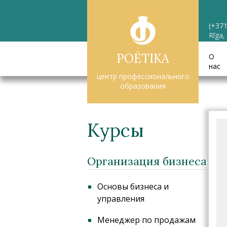
(+371
Rīga,
POĒTIKA
О
нас
центр профессионального
образования
Курсы
Организация бизнеса
Основы бизнеса и
управления
Менеджер по продажам