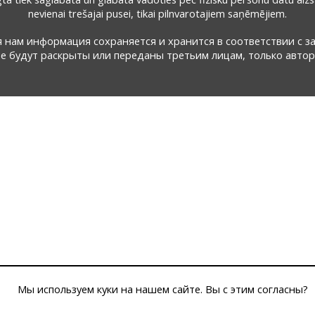
nevienai trešajai pusei, tikai pilnvarotajiem saņēmējiem.
ая нам информация сохраняется и хранится в соответствии с з
 будут раскрыты или переданы третьим лицам, только авто
Мы используем куки на нашем сайте. Вы с этим согласны?