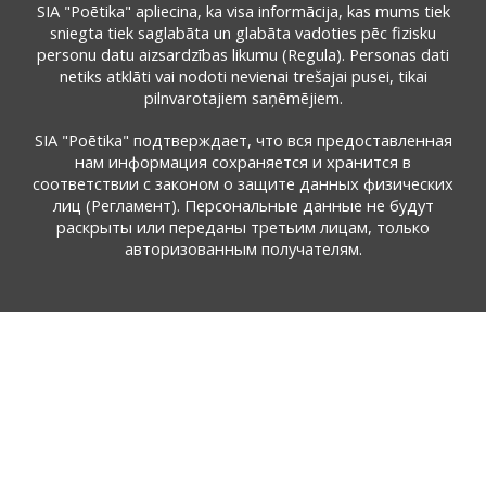
SIA "Poētika" apliecina, ka visa informācija, kas mums tiek
sniegta tiek saglabāta un glabāta vadoties pēc fizisku
personu datu aizsardzības likumu (Regula). Personas dati
netiks atklāti vai nodoti nevienai trešajai pusei, tikai
pilnvarotajiem saņēmējiem.
SIA "Poētika" подтверждает, что вся предоставленная
нам информация сохраняется и хранится в
соответствии с законом о защите данных физических
лиц (Регламент). Персональные данные не будут
раскрыты или переданы третьим лицам, только
авторизованным получателям.