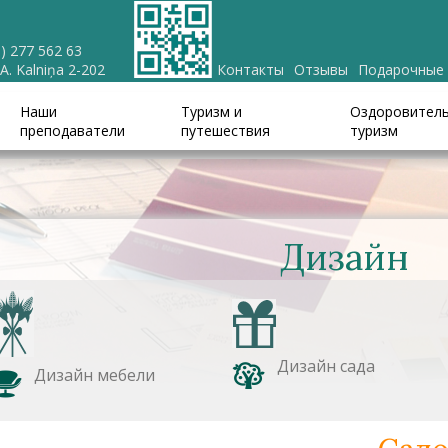
) 277 562 63
 A. Kalniņa 2-202
Контакты
Отзывы
Подарочные
Наши
Туризм и
Оздоровител
преподаватели
путешествия
туризм
Дизайн
Дизайн сада
Дизайн мебели