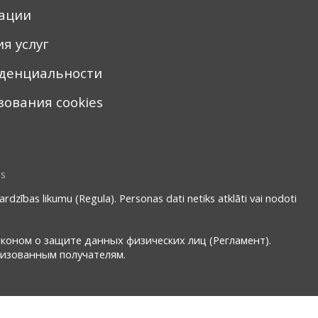
ации
я услуг
денциальности
ования cookies
ns
ardzības likumu (Regula). Personas dati netiks atklāti vai nodoti
аконом о защите данных физических лиц (Регламент).
ризованным получателям.