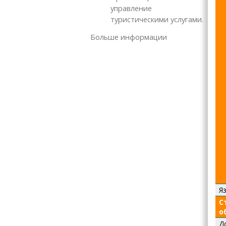
управление
туристическими услугами.
Больше информации
Я
С
о
Д