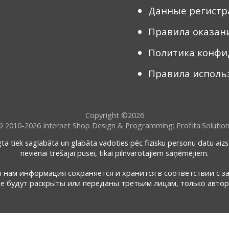
Данные регистр
Правила оказани
Политика конфи
Правила использ
Copyright ©2026
© 2010-2026
Internet Shop Design & Programming: Profita.Solutio
gta tiek saglabāta un glabāta vadoties pēc fizisku personu datu aizs
nevienai trešajai pusei, tikai pilnvarotajiem saņēmējiem.
ая нам информация сохраняется и хранится в соответствии с з
 будут раскрыты или переданы третьим лицам, только авто