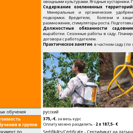
овощными культурами. Ягодные кустарники. 
Содержание озелененных территорий
Минеральные и органические удобрени
подкормки. Вредители, болезни и защит
размножение, стимуляторы роста. Подготовка
Должностные обязанности садовник
выработки. Сезонные работы в саду. Планир
договора с работодателем.
Практическое занятие
в частном саду ( по
зык обучения
русский
тоимость
375,
-€.
за весь курс
Оплату можно разделить -
2 x 187,5- €
бучения в группе
окумент по
Sertifikāts/Certificate - Сертификат на лат