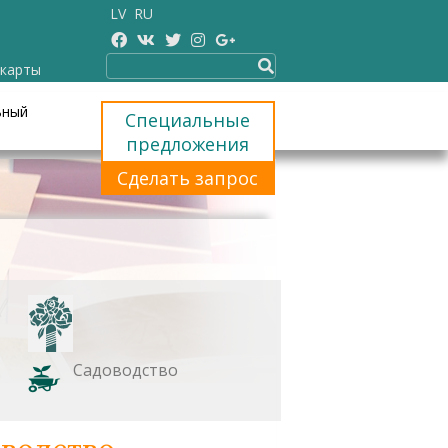
LV
RU
 карты
ьный
Специальные
предложения
Сделать запрос
Садоводство