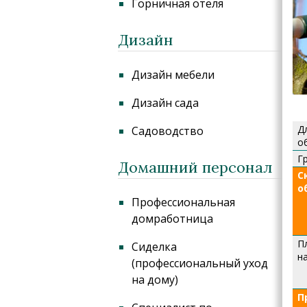
Горничная отеля
Дизайн
Дизайн мебели
Дизайн сада
Д
Садоводство
о
Г
Домашний персонал
С
о
Профессиональная
домработница
П
Сиделка
н
(профессиональный уход
на дому)
П