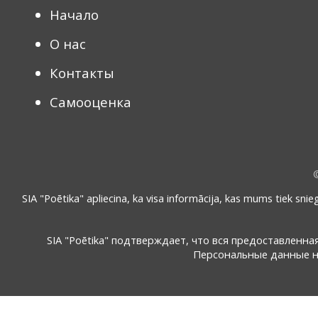
Начало
О нас
Контакты
Самооценка
SIA "Poētika" apliecina, ka visa informācija, kas mums tiek snie
SIA "Poētika" подтверждает, что вся предоставленн
Персональные данные не