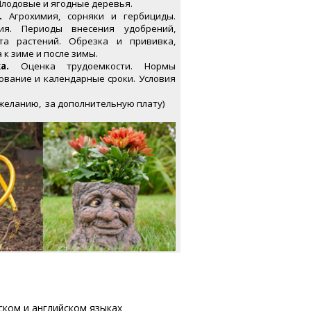
Плодовые и ягодные деревья.
.
Агрохимия, сорняки и гербициды.
я. Периоды внесения удобрений,
а растений. Обрезка и прививка,
 к зиме и после зимы.
а.
Оценка трудоемкости. Нормы
ование и календарные сроки. Условия
 желанию, за дополнительную плату)
ышском и английском языках