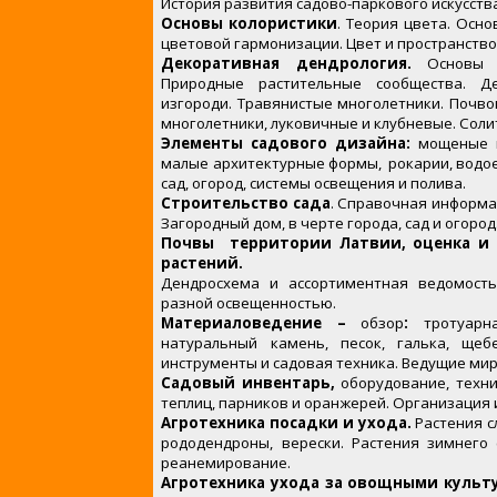
История развития садово-паркового искусств
Основы колористики
. Теория цвета. Осн
цветовой гармонизации. Цвет и пространство
Декоративная дендрология.
Основы ф
Природные растительные сообщества. Де
изгороди. Травянистые многолетники. Почво
многолетники, луковичные и клубневые. Соли
Элементы садового дизайна:
мощеные пл
малые архитектурные формы, рокарии, водо
сад, огород, системы освещения и полива.
Строительство сада
. Справочная информа
Загородный дом, в черте города, сад и огород
Почвы территории Латвии, оценка и 
растений.
Дендросхема и ассортиментная ведомость
разной освещенностью.
Материаловедение –
обзор
:
тротуарн
натуральный камень, песок, галька, щебе
инструменты и садовая техника. Ведущие ми
Садовый инвентарь,
оборудование, техни
теплиц, парников и оранжерей. Организация 
Агротехника посадки и ухода.
Растения с
рододендроны, верески. Растения зимнего 
реанемирование.
Агротехника ухода за овощными культ