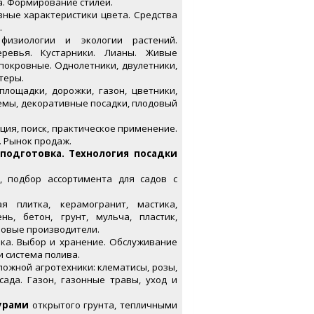
а. Формирование стилей.
овные характеристики цвета. Средства
.
изиологии и экологии растений.
ревья. Кустарники. Лианы. Живые
покровные. Однолетники, двулетники,
теры.
ощадки, дорожки, газон, цветники,
емы, декоративные посадки, плодовый
ция, поиск, практическое применение.
. Рынок продаж.
подготовка. Технология посадки
, подбор ассортимента для садов с
ая плитка, керамогранит, мастика,
нь, бетон, грунт, мульча, пластик,
ровые производители.
ка. Выбор и хранение. Обслуживание
и система полива.
ложной агротехники: клематисы, розы,
сада. Газон, газонные травы, уход и
урами
открытого грунта, тепличными