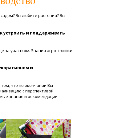
водство
 садом? Вы любите растения? Вы
как устроить и поддерживать
е за участком. Знания агротехники
екоративном и
 том, что по окончании Вы
иализацию с перспективой
имые знания и рекомендации