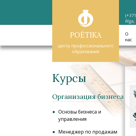
(+371
Rīga,
POĒTIKA
О
нас
центр профессионального
образования
Курсы
Организация бизнеса
Основы бизнеса и
управления
Менеджер по продажам