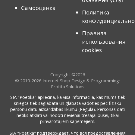
Самооценка
Политика
конфиденциально
Правила
использования
cookies
Copyright ©2026
© 2010-2026
Internet Shop Design & Programming:
Profita.Solutions
SIA "Poētika" apliecina, ka visa informācija, kas mums tiek
sniegta tiek saglabāta un glabāta vadoties pēc fizisku
personu datu aizsardzības likumu (Regula). Personas dati
netiks atklāti vai nodoti nevienai trešajai pusei, tikai
pilnvarotajiem saņēmējiem.
SIA "Poētika" подтверждает, что вся предоставленная