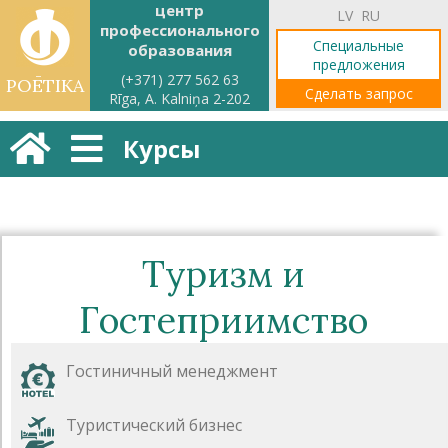
центр
LV
RU
профессионального
Специальные
образования
предложения
(+371) 277 562 63
POĒTIKA
Сделать запрос
Rīga, A. Kalniņa 2-202
Курсы
Туризм и
Гостеприимство
Гостиничный менеджмент
Туристический бизнес