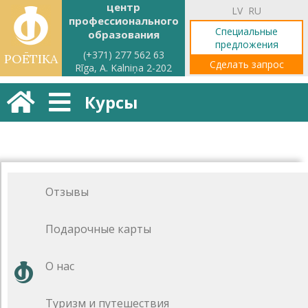
центр
LV
RU
профессионального
Специальные
образования
предложения
(+371) 277 562 63
POĒTIKA
Сделать запрос
Rīga, A. Kalniņa 2-202
Курсы
Отзывы
Подарочные карты
О нас
Туризм и путешествия